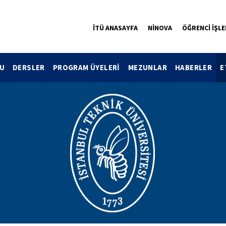
İTÜ ANASAYFA
NİNOVA
ÖĞRENCİ İŞLE
U
DERSLER
PROGRAM ÜYELERİ
MEZUNLAR
HABERLER
E