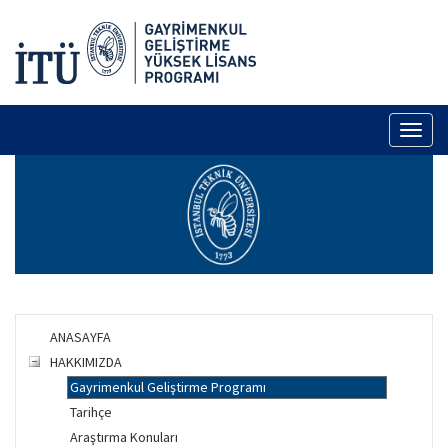
Toggl
naviga
ANASAYFA
HAKKIMIZDA
Gayrimenkul Geliştirme Programı
Tarihçe
Araştırma Konuları