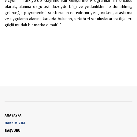
Vizyon: “’Türkiye’de Gayrimenkul Geliştirme Programlarının öncüsü
olarak, alanına özgü üst düzeyde bilgi ve yetkinlikler ile donatılmış,
geleceğin gayrimenkul sektörünün en iyilerini yetiştirirken, araştırma
ve uygulama alanına katkıda bulunan, sektörel ve uluslararası ilişkileri
güçlü mutlak bir marka olmak’’”
ANASAYFA
HAKKIMIZDA
BAŞVURU